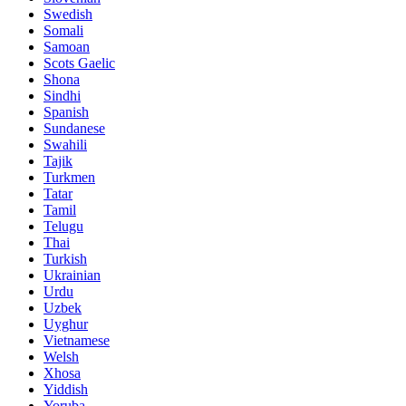
Swedish
Somali
Samoan
Scots Gaelic
Shona
Sindhi
Spanish
Sundanese
Swahili
Tajik
Turkmen
Tatar
Tamil
Telugu
Thai
Turkish
Ukrainian
Urdu
Uzbek
Uyghur
Vietnamese
Welsh
Xhosa
Yiddish
Yoruba