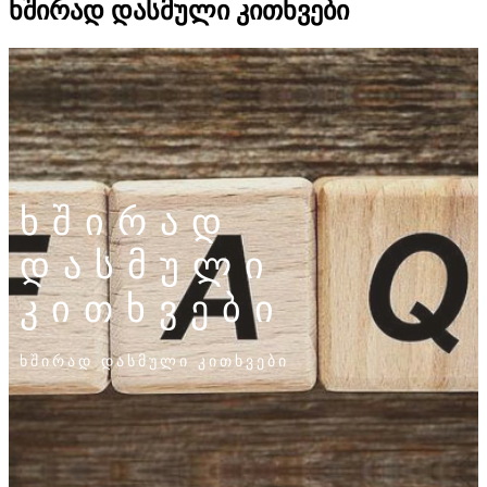
ხშირად დასმული კითხვები
ხშირად
დასმული
კითხვები
ხშირად დასმული კითხვები